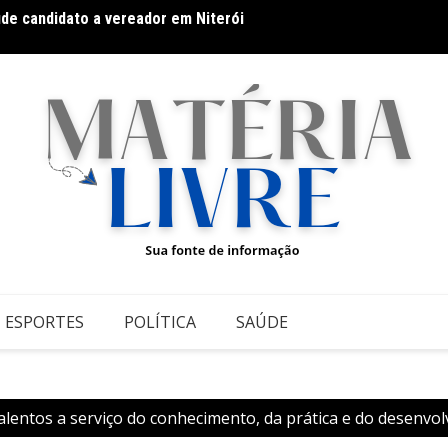
úde candidato a vereador em Niterói
Fitnes
o: pequenas atitudes que fazem grande diferença
ESPORTES
POLÍTICA
SAÚDE
alentos a serviço do conhecimento, da prática e do desenvol