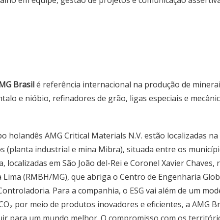
alho em equipe, gestão de projetos e comunicação assertiv
MG Brasil
é referência internacional na produção de minerais
ntalo e nióbio, refinadores de grão, ligas especiais e mecânic
po holandês AMG Critical Materials N.V. estão localizadas n
 (planta industrial e mina Mibra), situada entre os municí
ca, localizadas em São João del-Rei e Coronel Xavier Chaves
 Lima (RMBH/MG), que abriga o Centro de Engenharia Globa
Controladoria. Para a companhia, o ESG vai além de um mode
CO₂ por meio de produtos inovadores e eficientes, a AMG Br
uir para um mundo melhor. O compromisso com os territórios 