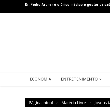
Dr. Pedro Archer é o único médico e gestor da sa
Ir
Envelhecimento e cuidado consciente e humanizad
para
o
conteúdo
ECONOMIA
ENTRETENIMENTO
Página inicial
Matéria Livre
Jovens t