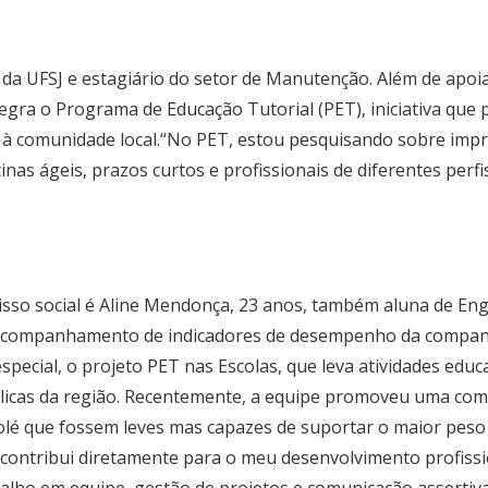
 da UFSJ e estagiário do setor de Manutenção. Além de apoia
tegra o Programa de Educação Tutorial (PET), iniciativa que
e à comunidade local.“No PET, estou pesquisando sobre impr
inas ágeis, prazos curtos e profissionais de diferentes perf
isso social é Aline Mendonça, 23 anos, também aluna de En
 acompanhamento de indicadores de desempenho da companh
pecial, o projeto PET nas Escolas, que leva atividades educ
 públicas da região. Recentemente, a equipe promoveu uma co
olé que fossem leves mas capazes de suportar o maior peso 
ET contribui diretamente para o meu desenvolvimento profis