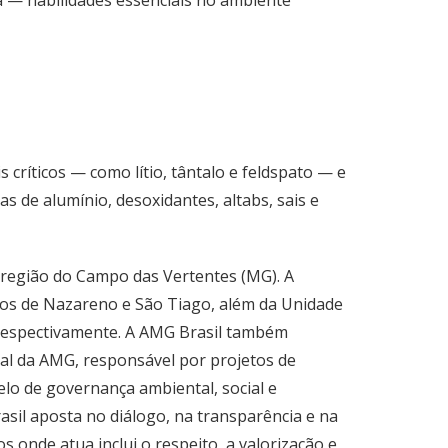
a — habilidades essenciais no ambiente
 críticos — como lítio, tântalo e feldspato — e
as de alumínio, desoxidantes, altabs, sais e
a região do Campo das Vertentes (MG). A
pios de Nazareno e São Tiago, além da Unidade
, respectivamente. A AMG Brasil também
l da AMG, responsável por projetos de
lo de governança ambiental, social e
asil aposta no diálogo, na transparência e na
onde atua inclui o respeito, a valorização e