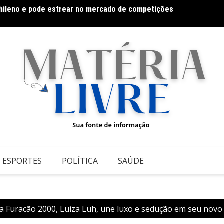
hileno e pode estrear no mercado de competições
Milton
ESPORTES
POLÍTICA
SAÚDE
 Furacão 2000, Luiza Luh, une luxo e sedução em seu novo 