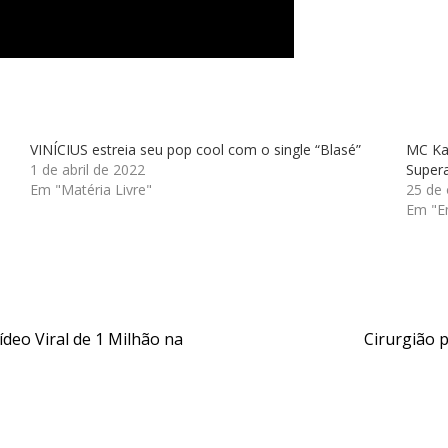
VINÍCIUS estreia seu pop cool com o single “Blasé”
MC Kal
1 de abril de 2022
Super
Em "Matéria Livre"
25 de
Em "E
deo Viral de 1 Milhão na
Cirurgião 