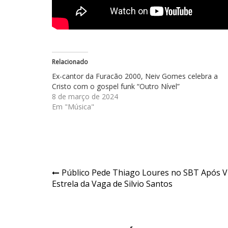
Relacionado
Ex-cantor da Furacão 2000, Neiv Gomes celebra a
Cristo com o gospel funk “Outro Nível”
8 de março de 2024
Em "Música"
Navegação
Público Pede Thiago Loures no SBT Após Ví
Estrela da Vaga de Silvio Santos
de
Post