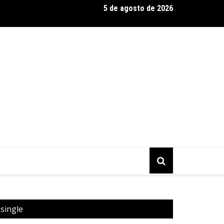
5 de agosto de 2026
 Guedes, o “músico dos músicos”, apresenta show da turnê “Milt
single