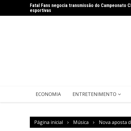
Ir
Fatal Fans negocia transmissão do Campeonato C
para
esportivas
o
conteúdo
ECONOMIA
ENTRETENIMENTO
Página inicial
Música
Nova aposta da