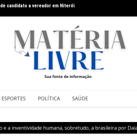
datos ao Governo da Bahia para mais de 300 cidades neste
Galeri
conte
ESPORTES
POLÍTICA
SAÚDE
xo e a inventividade humana, sobretudo, a brasileira por Da