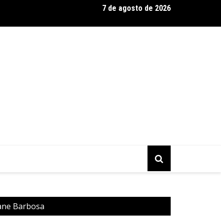
7 de agosto de 2026
a Murilo Castro promove curso sobre a História da Arte Brasilei
mporânea
iane Barbosa