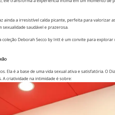
, ele transforma a experiência íntima em um momento de p
raz ainda a irresistível calda picante, perfeita para valoriza
 sexualidade saudável e prazerosa.
 coleção Deborah Secco by Intt é um convite para explorar 
exão
s. Ela é a base de uma vida sexual ativa e satisfatória. O D
A criatividade na intimidade é sobre: