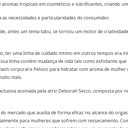
e aromas tropicais em cosméticos e lubrificantes, criando um
a as necessidades e particularidades do consumidor.
ade, antes um tema tabu, se tornou um motor de criativid
ndo, ter uma linha de cuidado íntimo em outros tempos era i
o. Essa linha contém mudança de vida tais como esfoliante que
lash corporal e Pélvico para hidratar com aroma de mulher 
muito mais.
xclusiva assinada pela atriz Deborah Secco, composta por
no do mercado que auxilia de forma eficaz no alcance do org
pecialmente para mulheres que sofrem com ressecamento. Com