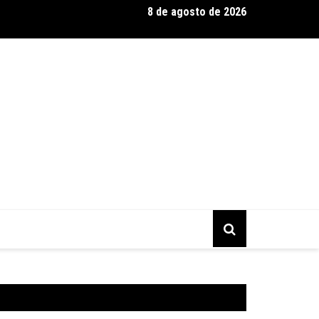
8 de agosto de 2026
eels Monster Trucks Live™ confirma Belo Horizonte na turnê Am