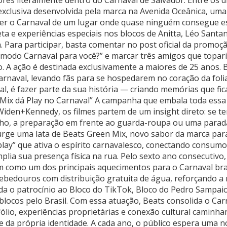
res literalmente dentro do Carnaval de Salvador. Entre os d
xclusiva desenvolvida pela marca na Avenida Oceânica, uma 
viver o Carnaval de um lugar onde quase ninguém consegue 
ta e experiências especiais nos blocos de Anitta, Léo San
 Para participar, basta comentar no post oficial da promoçã
modo Carnaval para você?” e marcar três amigos que topari
o. A ação é destinada exclusivamente a maiores de 25 anos
Carnaval, levando fãs para se hospedarem no coração da foli
val, é fazer parte da sua história — criando memórias que f
Mix dá Play no Carnaval” A campanha que embala toda essa n
Widen+Kennedy, os filmes partem de um insight direto: se t
o, a preparação em frente ao guarda-roupa ou uma parad
ge uma lata de Beats Green Mix, novo sabor da marca para 20
lay” que ativa o espírito carnavalesco, conectando consum
ia sua presença física na rua. Pelo sexto ano consecutivo, 
m como um dos principais aquecimentos para o Carnaval bras
 bebedouros com distribuição gratuita de água, reforçand
nda o patrocínio ao Bloco do TikTok, Bloco do Pedro Sampaio
 blocos pelo Brasil. Com essa atuação, Beats consolida o Car
ólio, experiências proprietárias e conexão cultural caminh
e da própria identidade. A cada ano, o público espera uma 