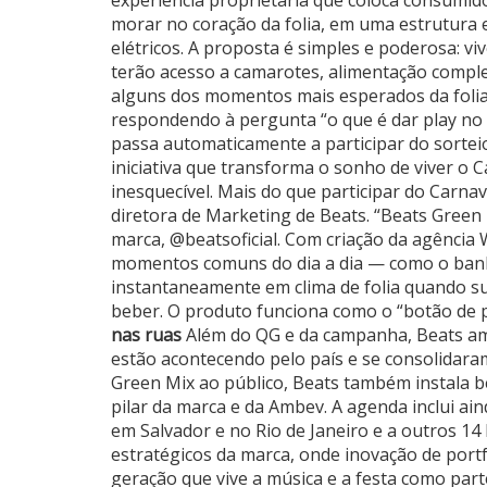
experiência proprietária que coloca consumido
morar no coração da folia, em uma estrutura e
elétricos. A proposta é simples e poderosa: 
terão acesso a camarotes, alimentação comple
alguns dos momentos mais esperados da folia.
respondendo à pergunta “o que é dar play no 
passa automaticamente a participar do sortei
iniciativa que transforma o sonho de viver o 
inesquecível. Mais do que participar do Carna
diretora de Marketing de Beats. “Beats Green 
marca, @beatsoficial. Com criação da agência 
momentos comuns do dia a dia — como o banh
instantaneamente em clima de folia quando sur
beber. O produto funciona como o “botão de p
nas ruas
Além do QG e da campanha, Beats ampl
estão acontecendo pelo país e se consolidara
Green Mix ao público, Beats também instala
pilar da marca e da Ambev. A agenda inclui ai
em Salvador e no Rio de Janeiro e a outros 14
estratégicos da marca, onde inovação de portf
geração que vive a música e a festa como part