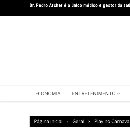
Dr. Pedro Archer é o único médico e gestor da sa
Ir
Documentário CONTRACENA foi exibido na UFU, no
para
o
conteúdo
ECONOMIA
ENTRETENIMENTO
Página inicial
Geral
Play no Carnava