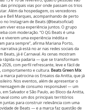
ias 13 e 16 de fevereiro, quatro pessoas vão
das principais vias por onde passam os trios
estar. Além da hospedagem, os vencedores
tana e Bell Marques, acompanhando de perto
o no Instagram de Beats (@beatsoficial)
am viver essa experiência juntos. O grupo
. Beba com moderação. “O QG Beats é uma
a e viverem uma experiência inédita e
icam para sempre”, afirma Mariana Porto,
arrativa já está no ar nas redes sociais da
em Beats, já é Carnaval. As cenas mostram
a rápida na padaria — que se transformam
26, com perfil refrescante, leve e fácil de
o, comportamento e cultura.
Beats Green Mix
a marca patrocina os Ensaios da Anitta, que já
ileiro. Nos eventos, além de apresentar o
o a mensagem de consumo responsável — um
, em Salvador e São Paulo, ao Bloco da Anitta,
naval como um dos principais territórios
am juntas para construir relevância com uma
novidade de Beats — e a marca faz questão de