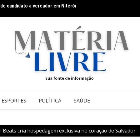
úde candidato a vereador em Niterói
Hot Wh
 Grupontapé e no CEU Shopping Park
ESPORTES
POLÍTICA
SAÚDE
l: Beats cria hospedagem exclusiva no coração de Salvador