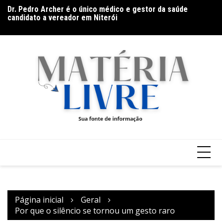
Ir
Dr. Pedro Archer é o único médico e gestor da saúde
Th
para
candidato a vereador em Niterói
ap
De olho no líder: Jhonathan Silva projeta duelo do Athletic
o
contra o Criciúma
conteúdo
Página inicial
Geral
Por que o silêncio se tornou um gesto raro