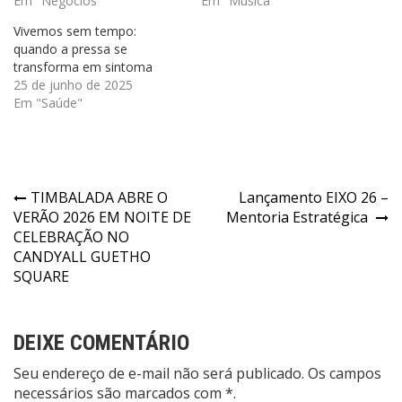
Em "Negócios"
Em "Música"
Vivemos sem tempo:
quando a pressa se
transforma em sintoma
25 de junho de 2025
Em "Saúde"
Navegação
TIMBALADA ABRE O
Lançamento EIXO 26 –
VERÃO 2026 EM NOITE DE
Mentoria Estratégica
de
CELEBRAÇÃO NO
Post
CANDYALL GUETHO
SQUARE
DEIXE COMENTÁRIO
Seu endereço de e-mail não será publicado. Os campos
necessários são marcados com *.