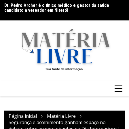
Ir
Dr. Pedro Archer é o único médico e gestor da saúde
Ho
para
candidato a vereador em Niterói
na
Documentário CONTRACENA foi exibido na UFU, no
o
Grupontapé e no CEU Shopping Park
conteúdo
Página inicial
Matéria Livre
Segurança e acolhimento ganham espaço no
debate sobre acompanhantes no Dia Internacional