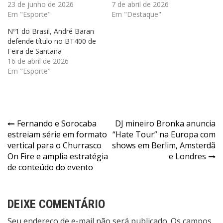
23 de junho de 2026
7 de abril de 2026
Em "Esporte"
Em "Destaque"
Nº1 do Brasil, André Baran
defende título no BT400 de
Feira de Santana
16 de abril de 2026
Em "Esporte"
Navegação
Fernando e Sorocaba
DJ mineiro Bronka anuncia
estreiam série em formato
“Hate Tour” na Europa com
de
vertical para o Churrasco
shows em Berlim, Amsterdã
Post
On Fire e amplia estratégia
e Londres
de conteúdo do evento
DEIXE COMENTÁRIO
Seu endereço de e-mail não será publicado. Os campos