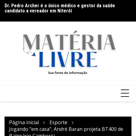
Ir
Dr. Pedro Archer é o único médico e gestor da saúde
O
para
to
candidato a vereador em Niterói
o
conteúdo
Página inicial
Esporte
Jogando “em casa”, André Baran projeta BT400 de
Balneário Camboriú